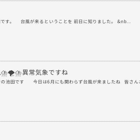
。 台風が来るということを 前日に知りました。 &nb...
風⛈🌪⛈異常気象ですね
崎の池田です 今日は6月にも関わらず台風が来ましたね 皆さんお.