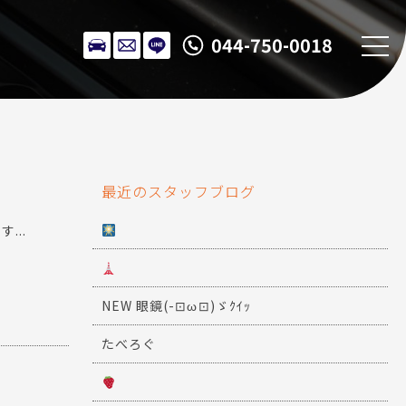
044-750-0018
最近のスタッフブログ
...
NEW 眼鏡(-⊡ω⊡)ゞｸｲｯ
たべろぐ