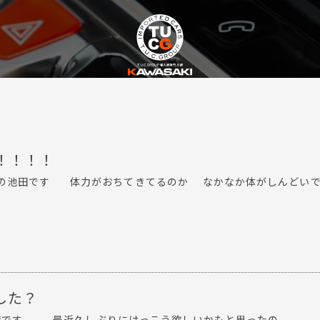
！！！！
崎の池田です 体力がおちてきてるのか なかなか体がしんどいです
した？
す。 最近久しぶりにけっこう欲しいかもと思ったの...