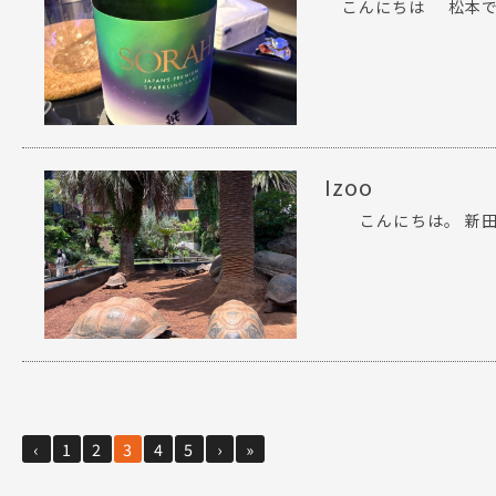
こんにちは 松本です
Izoo
こんにちは。 新田です
‹
1
2
3
4
5
›
»