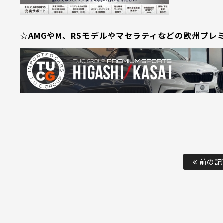
☆AMGやM、RSモデルやマセラティなどの欧州プレ
前の記