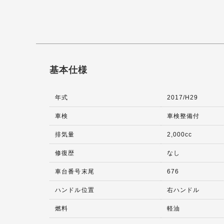
基本仕様
年式
2017/H29
車検
車検整備付
排気量
2,000cc
修復歴
なし
車台番号末尾
676
ハンドル位置
右ハンドル
燃料
軽油