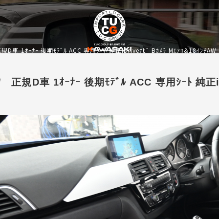
規D車 1ｵｰﾅｰ 後期ﾓﾃﾞﾙ ACC 専用ｼｰﾄ 純正iDriveﾅﾋﾞ Bｶﾒﾗ Mｴｱﾛ&18ｲﾝﾁA
ﾂ 正規D車 1ｵｰﾅｰ 後期ﾓﾃﾞﾙ ACC 専用ｼｰﾄ 純正iD