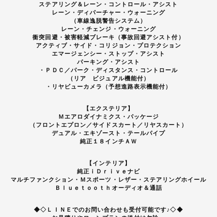
ステアリング＆レーン・コントロール・アシスト
レーン・ディパーチャー・ウォーニング
（車線逸脱警告システム）
レーン・チェンジ・ウォーニング
衝突回避・被害軽減ブレーキ（事故回避アシスト付）
アクティブ・サイド・コリジョン・プロテクション
エマージェンシー・ストップ・アシスト
パーキング・アシスト
・ＰＤＣ／パーク・ディスタンス・コントロール
（リア ビジュアル機能付）
・リヤビューカメラ（予想進路表示機能付）
【エクステリア】
Ｍエアロダイナミクス・パッケージ
（フロントエプロン／サイドスカート／リヤスカート）
デュアル・エキゾースト・テールパイプ
純正１８インチＡＷ
【インテリア】
純正ｉＤｒｉｖｅナビ
マルチファンクション・Ｍスポーツ・レザー・ステアリングホイール
Ｂｌｕｅｔｏｏｔｈオーディオ＆通話
◆◇ＬＩＮＥでのお問い合わせも受付可能です♪◇◆