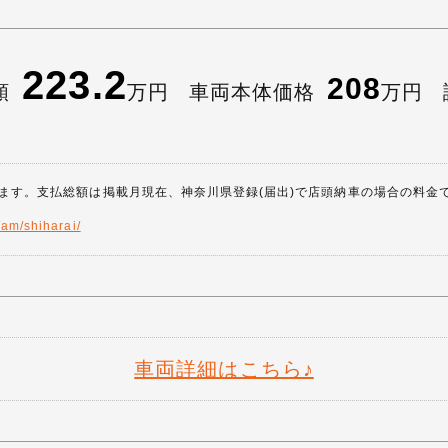
223.2
208
額
万円
車両本体価格
万円
ます。支払総額は掲載月現在、神奈川県登録(届出)で店頭納車の場合の料金
/am/shiharai/
車両詳細はこちら♪