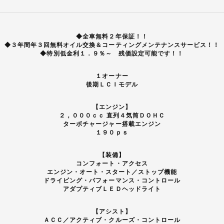
◆全車無料２年保証！！
◆３年間年３回無料オイル交換＆コーティングメンテナンスサービス！！
◆特別低金利１．９％～ 残価設定可能です！！
１オーナー
後期ＬＣＩモデル
【エンジン】
２，０００ｃｃ 直列４気筒ＤＯＨＣ
ターボチャージャー搭載エンジン
１９０ｐｓ
【装備】
コンフォート・アクセス
エンジン・オート・スタート／ストップ機能
ドライビング・パフォーマンス・コントロール
アダプティブＬＥＤヘッドライト
【アシスト】
ＡＣＣ／アクティブ・クルーズ・コントロール