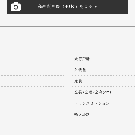
高画質画像（40枚）を見る »
走行距離
外装色
定員
全長×全幅×全高(cm)
トランスミッション
輸入経路