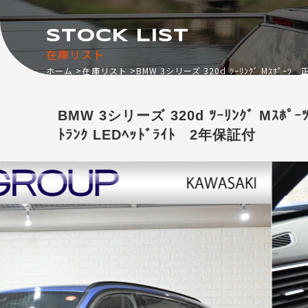
STOCK LIST
在庫リスト
ホーム
在庫リスト
BMW 3シリーズ 320d ﾂｰﾘﾝｸﾞ Mｽﾎﾟｰﾂ 正
BMW 3シリーズ 320d ﾂｰﾘﾝｸﾞ Mｽﾎﾟｰ
ﾄﾗﾝｸ LEDﾍｯﾄﾞﾗｲﾄ 2年保証付