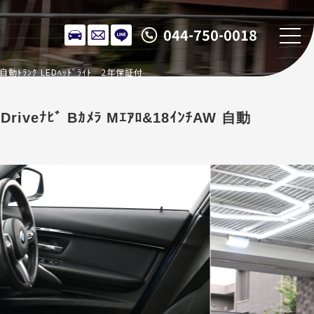
044-750-0018
W 自動ﾄﾗﾝｸ LEDﾍｯﾄﾞﾗｲﾄ 2年保証付
riveﾅﾋﾞ Bｶﾒﾗ Mｴｱﾛ&18ｲﾝﾁAW 自動