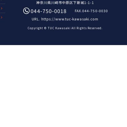
神奈川県川崎市中原区下新城1-1-1
044-750-0018
FAX.044-750-0030
URL.
https://www.tuc-kawasaki.com
Copyright © TUC Kawasaki All Rights Reserved.