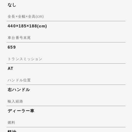
なし
全長×全幅×全高(cm)
440×185×188(cm)
車台番号末尾
659
トランスミッション
AT
ハンドル位置
右ハンドル
輸入経路
ディーラー車
燃料
軽油