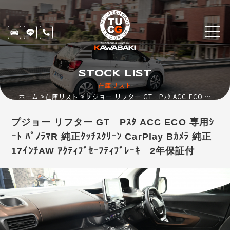
STOCK LIST
在庫リスト
ホーム
在庫リスト
プジョー リフター GT Pｽﾀ ACC ECO 専用ｼｰﾄ ﾊﾟﾉﾗﾏR 純正ﾀｯﾁｽｸﾘｰﾝ CarPlay Bｶﾒﾗ 純正17ｲﾝﾁAW ｱｸﾃｨﾌﾞｾｰﾌﾃｨﾌﾞﾚｰｷ 2年保証付
プジョー リフター GT Pｽﾀ ACC ECO 専用ｼ
ｰﾄ ﾊﾟﾉﾗﾏR 純正ﾀｯﾁｽｸﾘｰﾝ CarPlay Bｶﾒﾗ 純正
17ｲﾝﾁAW ｱｸﾃｨﾌﾞｾｰﾌﾃｨﾌﾞﾚｰｷ 2年保証付