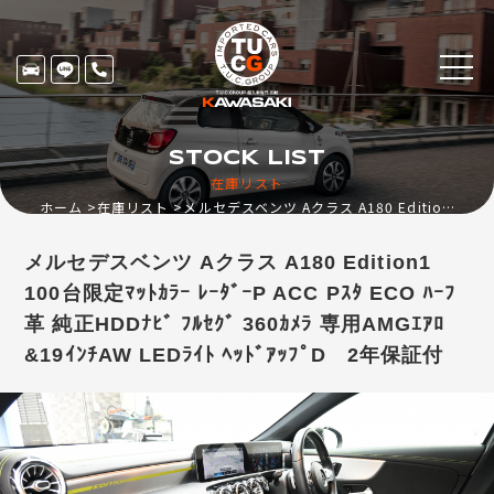
STOCK LIST
在庫リスト
ホーム
在庫リスト
メルセデスベンツ Aクラス A180 Edition1 100台限定ﾏｯﾄｶﾗｰ ﾚｰﾀﾞｰP ACC Pｽﾀ ECO ﾊｰﾌ革 純正HDDﾅﾋﾞ ﾌﾙｾｸﾞ 360ｶﾒﾗ 専用AMGｴｱﾛ&19ｲﾝﾁAW LEDﾗｲﾄ ﾍｯﾄﾞｱｯﾌﾟD 2年保証付
メルセデスベンツ Aクラス A180 Edition1
100台限定ﾏｯﾄｶﾗｰ ﾚｰﾀﾞｰP ACC Pｽﾀ ECO ﾊｰﾌ
革 純正HDDﾅﾋﾞ ﾌﾙｾｸﾞ 360ｶﾒﾗ 専用AMGｴｱﾛ
&19ｲﾝﾁAW LEDﾗｲﾄ ﾍｯﾄﾞｱｯﾌﾟD 2年保証付