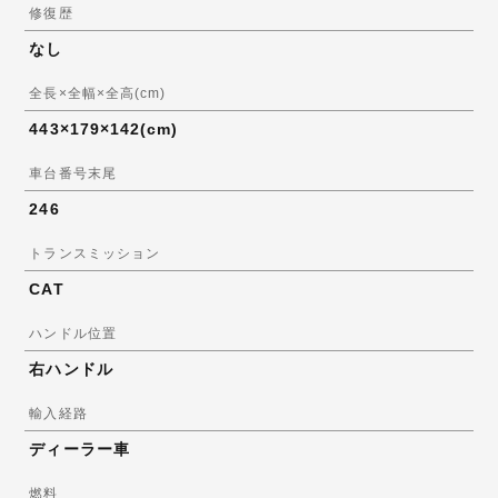
修復歴
なし
全長×全幅×全高(cm)
443×179×142(cm)
車台番号末尾
246
トランスミッション
CAT
ハンドル位置
右ハンドル
輸入経路
ディーラー車
燃料