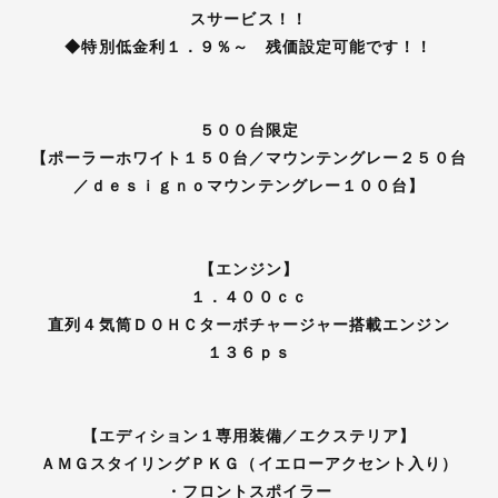
スサービス！！
◆特別低金利１．９％～ 残価設定可能です！！
５００台限定
【ポーラーホワイト１５０台／マウンテングレー２５０台
／ｄｅｓｉｇｎｏマウンテングレー１００台】
【エンジン】
１．４００ｃｃ
直列４気筒ＤＯＨＣターボチャージャー搭載エンジン
１３６ｐｓ
【エディション１専用装備／エクステリア】
ＡＭＧスタイリングＰＫＧ（イエローアクセント入り）
・フロントスポイラー