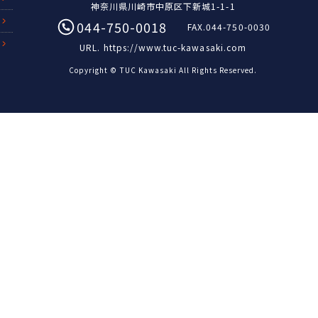
神奈川県川崎市中原区下新城1-1-1
044-750-0018
FAX.044-750-0030
URL.
https://www.tuc-kawasaki.com
Copyright © TUC Kawasaki All Rights Reserved.