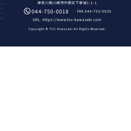
神奈川県川崎市中原区下新城1-1-1
044-750-0018
FAX.044-750-0030
URL.
https://www.tuc-kawasaki.com
Copyright © TUC Kawasaki All Rights Reserved.