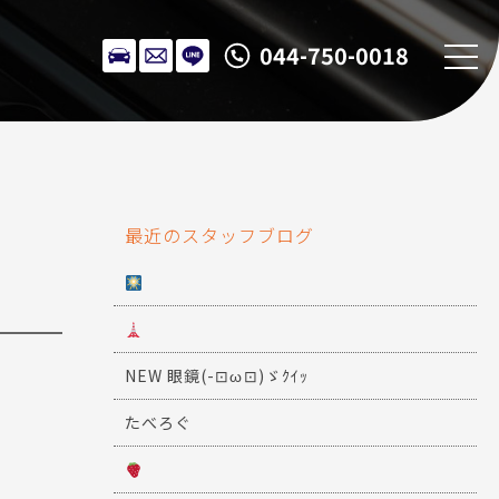
044-750-0018
最近のスタッフブログ
NEW 眼鏡(-⊡ω⊡)ゞｸｲｯ
たべろぐ