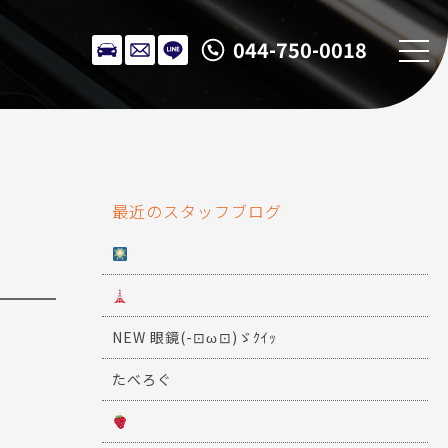
044-750-0018
最近のスタッフブログ
NEW 眼鏡(-⊡ω⊡)ゞｸｲｯ
たべろぐ