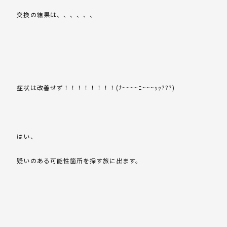
交換の結果は、、、、、、
症状は改善せず！！！！！！！！(ﾅ~~~~ﾆ~~~ｯｯ???)
はい、
疑いのある可能性箇所を探す旅に出ます。