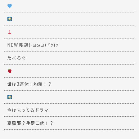
NEW 眼鏡(-⊡ω⊡)ゞｸｲｯ
たべろぐ
世は3連休！灼熱！？
今はまってるドラマ
夏風邪？手足口病！？