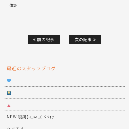
佐野
前の記事
次の記事
最近のスタッフブログ
NEW 眼鏡(-⊡ω⊡)ゞｸｲｯ
たべろぐ