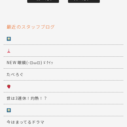
最近のスタッフブログ
NEW 眼鏡(-⊡ω⊡)ゞｸｲｯ
たべろぐ
世は3連休！灼熱！？
今はまってるドラマ