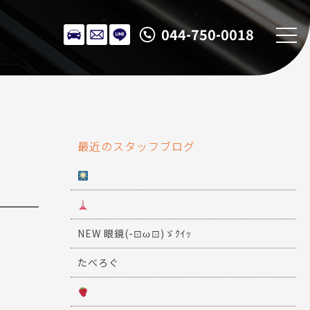
044-750-0018
最近のスタッフブログ
NEW 眼鏡(-⊡ω⊡)ゞｸｲｯ
たべろぐ