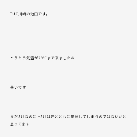
TUC川崎の池田です。
とうとう気温が29℃まで来ましたね
暑いです
まだ5月なのに…8月は汗とともに蒸発してしまうのではないかと
思ってます