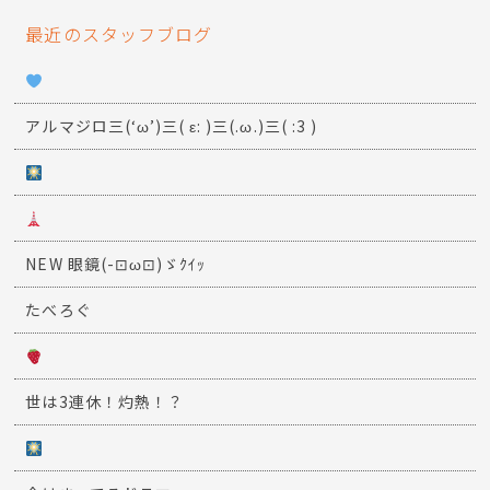
最近のスタッフブログ
アルマジロ三(‘ω’)三( ε: )三(.ω.)三( :3 )
NEW 眼鏡(-⊡ω⊡)ゞｸｲｯ
たべろぐ
世は3連休！灼熱！？