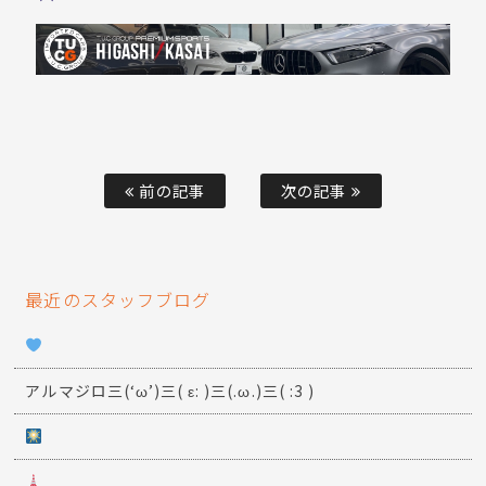
前の記事
次の記事
最近のスタッフブログ
アルマジロ三(‘ω’)三( ε: )三(.ω.)三( :3 )