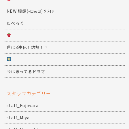
NEW 眼鏡(-⊡ω⊡)ゞｸｲｯ
たべろぐ
世は3連休！灼熱！？
今はまってるドラマ
スタッフカテゴリー
staff_Fujiwara
staff_Miya