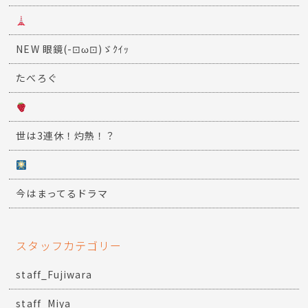
NEW 眼鏡(-⊡ω⊡)ゞｸｲｯ
たべろぐ
世は3連休！灼熱！？
今はまってるドラマ
スタッフカテゴリー
staff_Fujiwara
staff_Miya