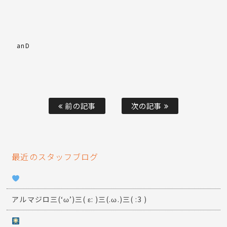
anD
前の記事
次の記事
最近のスタッフブログ
アルマジロ三(‘ω’)三( ε: )三(.ω.)三( :3 )