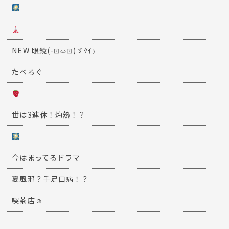
NEW 眼鏡(-⊡ω⊡)ゞｸｲｯ
たべろぐ
世は3連休！灼熱！？
今はまってるドラマ
夏風邪？手足口病！？
喫茶店☺